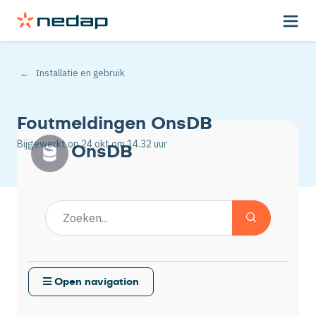
Installatie en gebruik
Foutmeldingen OnsDB
Bijgewerkt op
24 okt
om 14.32 uur
OnsDB
Open navigation