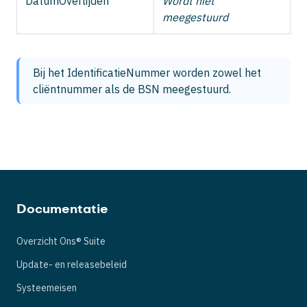
DatumOverlijden
Wordt niet
meegestuurd
Bij het IdentificatieNummer worden zowel het 
cliëntnummer als de BSN meegestuurd.
Documentatie
Overzicht Ons® Suite
Update- en releasebeleid
Systeemeisen