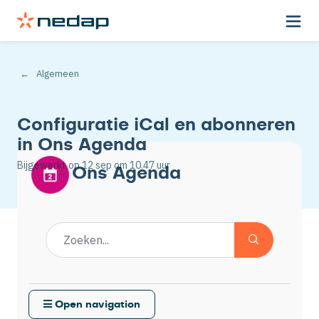
Algemeen
Configuratie iCal en abonneren
in Ons Agenda
Bijgewerkt op
12 sep
om 10.47 uur
Ons Agenda
Open navigation