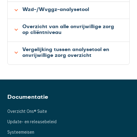
Wzd-/Wvggz-analysetool
Overzicht van alle onvrijwillige zorg
op cliëntniveau
Vergelijking tussen analysetool en
onvrijwillige zorg overzicht
Documentatie
Overzicht Ons® Suite
Update- en releasebeleid
Systeemeisen