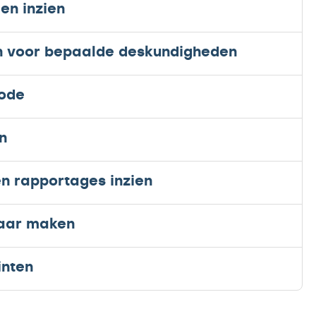
en inzien
en voor bepaalde deskundigheden
sode
n
n rapportages inzien
baar maken
inten