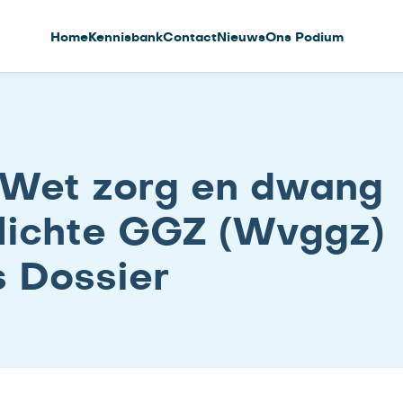
Home
Kennisbank
Contact
Nieuws
Ons Podium
g Wet zorg en dwang
lichte GGZ (Wvggz)
s Dossier