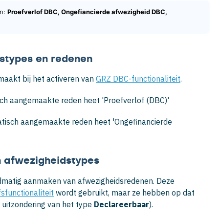
n: 
Proefverlof DBC, Ongefiancierde afwezigheid DBC, 
stypes en redenen
akt bij het activeren van
GRZ DBC-functionaliteit
.
sch aangemaakte reden heet 'Proefverlof (DBC)'
atisch aangemaakte reden heet 'Ongefinancierde
en afwezigheidstypes
handmatig aanmaken van afwezigheidsredenen. Deze
fsfunctionaliteit
wordt gebruikt, maar ze hebben op dat
uitzondering van het type
Declareerbaar
).