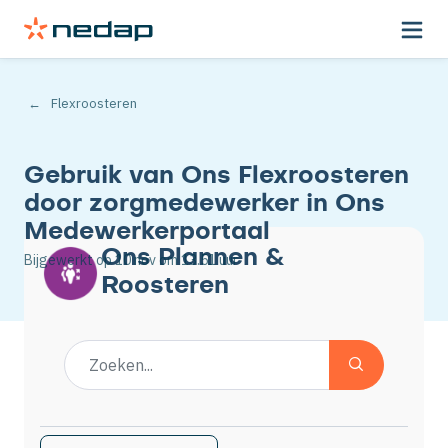
Flexroosteren
Gebruik van Ons Flexroosteren
door zorgmedewerker in Ons
Medewerkerportaal
Ons Plannen &
Bijgewerkt op
10 nov
om 13.51 uur
Roosteren