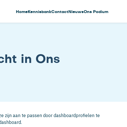
Home
Kennisbank
Contact
Nieuws
Ons Podium
cht in Ons
e zijn aan te passen door dashboardprofielen te
 dashboard.