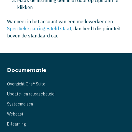
Maak de instelling definitief door op
Opslaan
te
klikken.
Wanneer in het account van een medewerker een
Specifieke cao ingesteld staat
, dan heeft die prioriteit
boven de standaard cao.
Documentatie
Overzicht Ons® Suite
Update- en releasebeleid
Systeemeisen
Webcast
E-learning