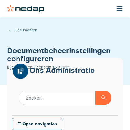
Documenten
Documentbeheerinstellingen
configureren
Bijgewerkt op
22 okt
om 16.35 uur
Ons Administratie
Open navigation