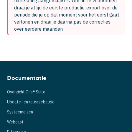
uitbetaling aangemaakt is. Om dit te voorkomen 
draai je altijd de eerste productie-export over de 
periode die je op dat moment voor het eerst gaat 
verlonen en draai je daarna pas de correcties 
over eerdere maanden. 
Documentatie
Overzicht Ons® Suite
Update- en releasebeleid
Systeemeisen
Webcast
E-learning