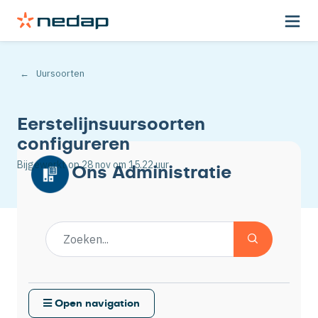
Uursoorten
Eerstelijnsuursoorten
configureren
Bijgewerkt op
28 nov
om 15.22 uur
Ons Administratie
Open navigation