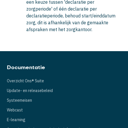
een keuze tussen '
declaratie per
zorgperiode
' of
één declaratie per
declaratieperiode, behoud start/einddatum
zorg
, dit is afhankelijk van de gemaakte
afspraken met het zorgkantoor.
Documentatie
Overzicht Ons® Suite
Update- en releasebeleid
Systeemeisen
Webcast
E-learning