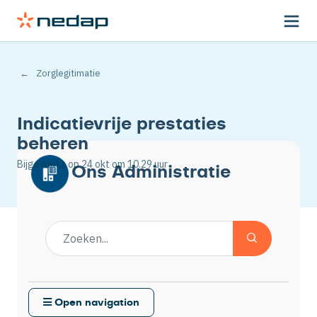
Zorglegitimatie
Indicatievrije prestaties
beheren
Bijgewerkt op
24 okt
om 10.29 uur
Ons Administratie
Open navigation