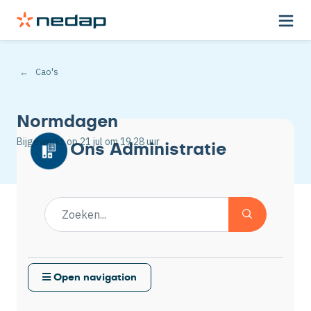
Cao's
Normdagen
Bijgewerkt op
21 jul
om 19.28 uur
Ons Administratie
Open navigation