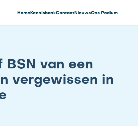
Home
Kennisbank
Contact
Nieuws
Ons Podium
of BSN van een
en vergewissen in
e